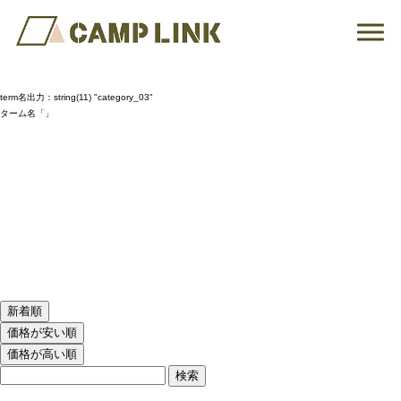
term名出力：
string(11) "category_03"
ターム名「」
新着順
価格が安い順
価格が高い順
検索