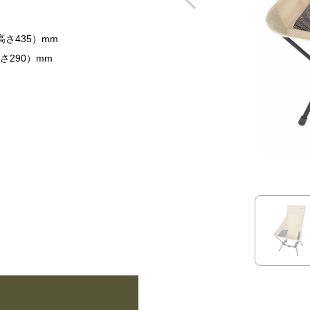
高さ435）mm
さ290）mm