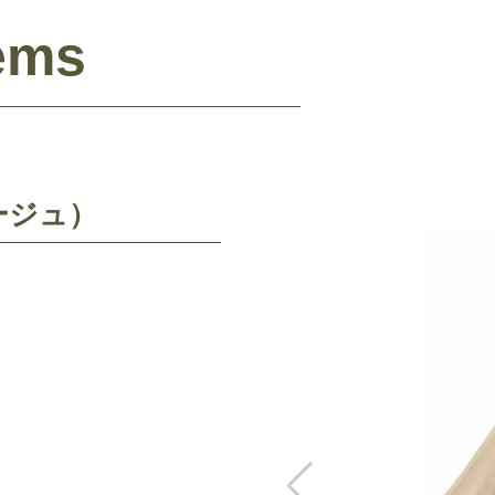
ems
ージュ）