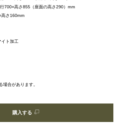
700×高さ855（座面の高さ290）mm
×高さ160mm
マイト加工
る場合があります。
購入する