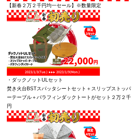
【新春２万２千円均一セール】※数量限定
・ダックノットULセット
焚き火台BSTスパッタシートセット＋スリップストッパ
ーテーブル＋パラフィンダックトートがセット２万２千
円